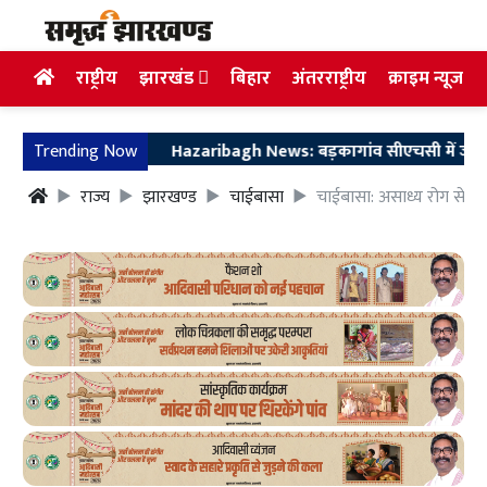
राष्ट्रीय
झारखंड
बिहार
अंतरराष्ट्रीय
क्राइम न्यूज
Trending Now
Hazaribagh News: बड़कागांव सीएचसी में जच्चा-बच्चा
राज्य
झारखण्ड
चाईबासा
चाईबासा: असाध्य रोग से पी