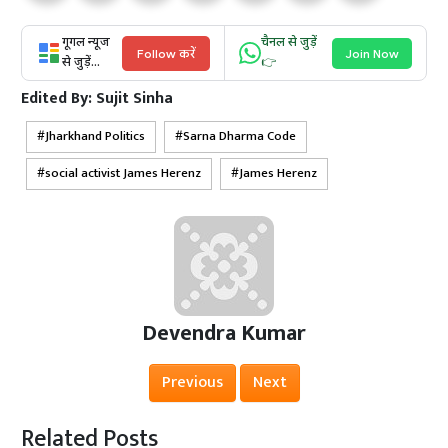
गूगल न्यूज
चैनल से जुड़ें
Follow करें
Join Now
से जुड़ें...
👉
Edited By:
Sujit Sinha
Jharkhand Politics
Sarna Dharma Code
social activist James Herenz
James Herenz
Devendra Kumar
Previous
Next
Related Posts