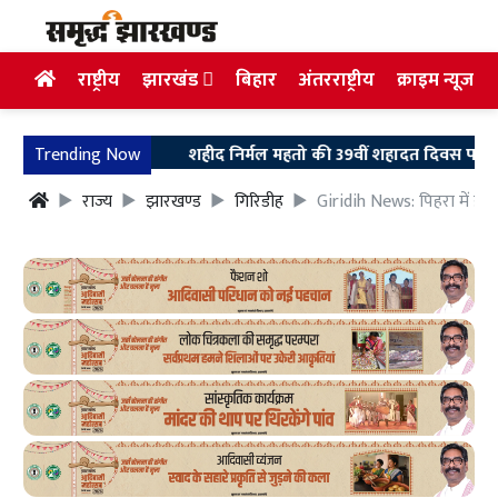
राष्ट्रीय
झारखंड
बिहार
अंतरराष्ट्रीय
क्राइम न्यूज
Trending Now
शहीद निर्मल महतो की 39वीं शहादत दिवस पर उलियान पहुंचे
राज्य
झारखण्ड
गिरिडीह
Giridih News: पिहरा में 