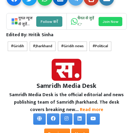
गूगल न्यूज
चैनल से जुड़ें
Follow करें
Join Now
से जुड़ें...
👉
Edited By:
Hritik Sinha
Giridih
Jharkhand
Giridih news
Political
Samridh Media Desk
Samridh Media Desk is the official editorial and news
publishing team of Samridh Jharkhand. The desk
covers breaking new...
Read more