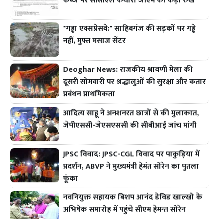
कब्जे पर सीसीएल कथारा जीएम का कड़ा रुख
"गड्ढा एक्सप्रेसवे:" साहिबगंज की सड़कों पर गड्ढे
नहीं, मुफ्त मसाज सेंटर
Deoghar News: राजकीय श्रावणी मेला की
दूसरी सोमवारी पर श्रद्धालुओं की सुरक्षा और कतार
प्रबंधन प्राथमिकता
आदित्य साहू ने अनशनरत छात्रों से की मुलाकात,
जेपीएससी-जेएसएससी की सीबीआई जांच मांगी
JPSC विवाद: JPSC-CGL विवाद पर पाकुड़िया में
प्रदर्शन, ABVP ने मुख्यमंत्री हेमंत सोरेन का पुतला
फूंका
नवनियुक्त सहायक बिशप आनंद डेविड खाल्खो के
अभिषेक समारोह में पहुंचे सीएम हेमन्त सोरेन