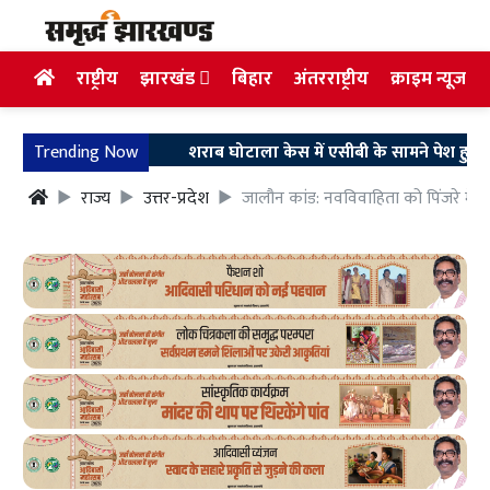
राष्ट्रीय
झारखंड
बिहार
अंतरराष्ट्रीय
क्राइम न्यूज
Trending Now
शराब घोटाला केस में एसीबी के सामने पेश हुए अरुण सिंह
राज्य
उत्तर-प्रदेश
जालौन कांड: नवविवाहिता को पिंजरे मे