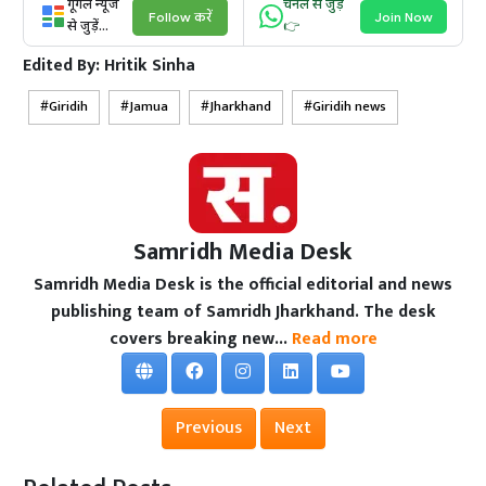
गूगल न्यूज
चैनल से जुड़ें
Follow करें
Join Now
से जुड़ें...
👉
Edited By:
Hritik Sinha
Giridih
Jamua
Jharkhand
Giridih news
Samridh Media Desk
Samridh Media Desk is the official editorial and news
publishing team of Samridh Jharkhand. The desk
covers breaking new...
Read more
Previous
Next