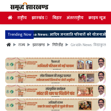
राष्ट्रीय
झारखंड
बिहार
अंतरराष्ट्रीय
क्राइम न्यूज
Koderma News: आदिम जनजाति परिवारों को योजनाओं से जोड़ने के ल
Trending Now
राज्य
झारखण्ड
गिरिडीह
Giridih News: विद्याकुलम ट्य