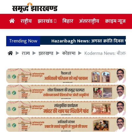
राष्ट्रीय
झारखंड
बिहार
अंतरराष्ट्रीय
क्राइम न्यूज
Trending Now
Hazaribagh News: अगस्त क्रांति दिवस पर हजारीबाग में
राज्य
झारखण्ड
कोडरमा
Koderma News: बीआर इंटरने