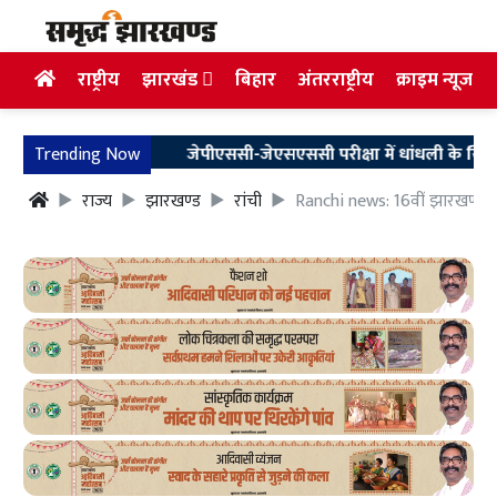
राष्ट्रीय
झारखंड
बिहार
अंतरराष्ट्रीय
क्राइम न्यूज
Trending Now
जेपीएससी-जेएसएससी परीक्षा में धांधली के खिलाफ आजसू
राज्य
झारखण्ड
रांची
Ranchi news: 16वीं झारखण्ड 