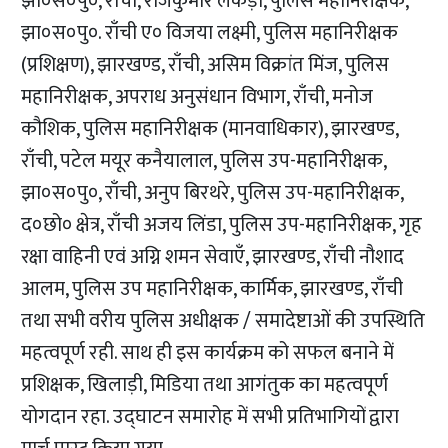
झा०स०पु०, राँची, राजकुमार लकड़ा, पुलिस महानिरीक्षक,
झा०स०पु०. राँची ए० विजया लक्ष्मी, पुलिस महानिरीक्षक
(प्रशिक्षण), झारखण्ड, राँची, असिम विक्रांत मिंज, पुलिस
महानिरीक्षक, अपराध अनुसंधान विभाग, राँची, मनोज
कौशिक, पुलिस महानिरीक्षक (मानवाधिकार), झारखण्ड,
राँची, पटेल मयूर कनैयालाल, पुलिस उप-महानिरीक्षक,
झा०स०पु०, राँची, अनुप बिरथरे, पुलिस उप-महानिरीक्षक,
द०छो० क्षेत्र, राँची अजय लिंडा, पुलिस उप-महानिरीक्षक, गृह
रक्षा वाहिनी एवं अग्नि शमन सेवाएँ, झारखण्ड, राँची नौशाद
आलम, पुलिस उप महानिरीक्षक, कार्मिक, झारखण्ड, राँची
तथा सभी वरीय पुलिस अधीक्षक / समादेष्टाओं की उपस्थिति
महत्वपूर्ण रही. साथ ही इस कार्यक्रम को सफल बनाने में
प्रशिक्षक, खिलाड़ी, मिडिया तथा आगंतुक का महत्वपूर्ण
योगदान रहा. उद्घाटन समारोह में सभी प्रतिभागियों द्वारा