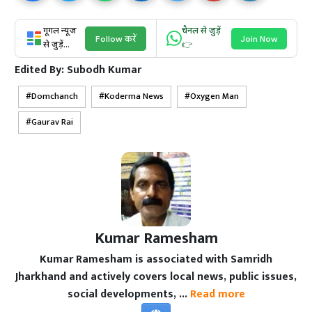
गूगल न्यूज
चैनल से जुड़ें
Follow करें
Join Now
से जुड़ें...
👉
Edited By:
Subodh Kumar
Domchanch
Koderma News
Oxygen Man
Gaurav Rai
Kumar Ramesham
Kumar Ramesham is associated with Samridh
Jharkhand and actively covers local news, public issues,
social developments, ...
Read more