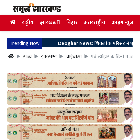
राष्ट्रीय
झारखंड
बिहार
अंतरराष्ट्रीय
क्राइम न्यूज
Trending Now
Deoghar News: शिवलोक परिसर में धूमधाम से म
राज्य
झारखण्ड
चाईबासा
पर्व त्योहार के दिनों में जल