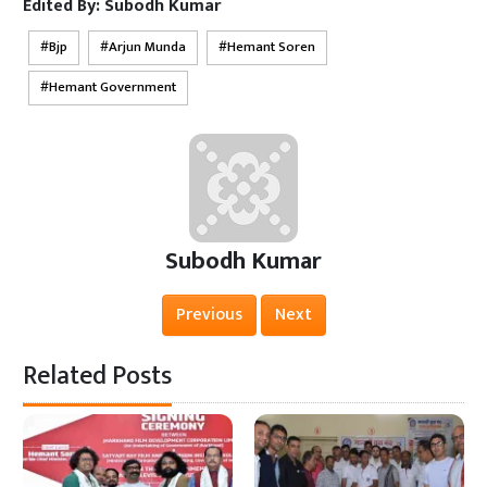
Edited By:
Subodh Kumar
Bjp
Arjun Munda
Hemant Soren
Hemant Government
Subodh Kumar
Previous
Next
Related Posts