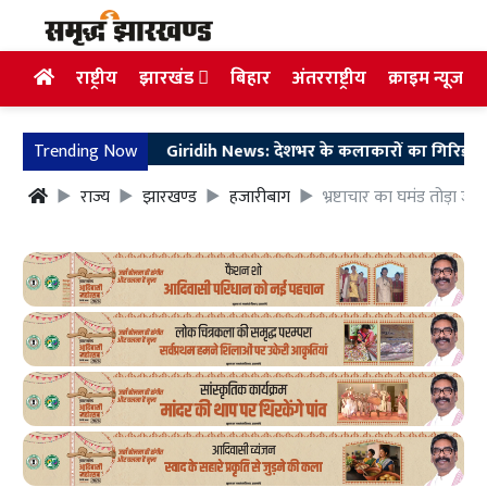
राष्ट्रीय
झारखंड
बिहार
अंतरराष्ट्रीय
क्राइम न्यूज
Trending Now
Giridih News: देशभर के कलाकारों का गिरिडीह में जुटान, 
राज्य
झारखण्ड
हजारीबाग
भ्रष्टाचार का घमंड तोड़ा