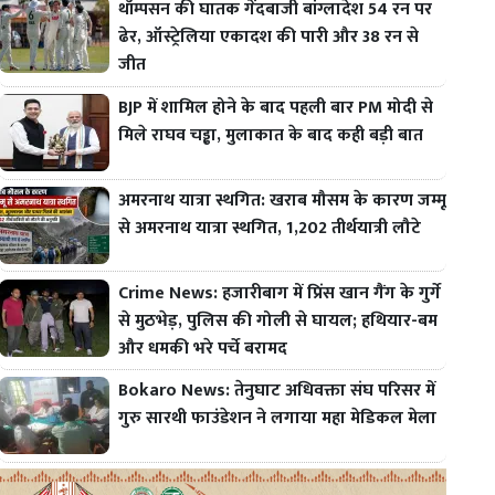
थॉम्पसन की घातक गेंदबाजी बांग्लादेश 54 रन पर
ढेर, ऑस्ट्रेलिया एकादश की पारी और 38 रन से
जीत
BJP में शामिल होने के बाद पहली बार PM मोदी से
मिले राघव चड्ढा, मुलाकात के बाद कही बड़ी बात
अमरनाथ यात्रा स्थगित: खराब मौसम के कारण जम्मू
से अमरनाथ यात्रा स्थगित, 1,202 तीर्थयात्री लौटे
Crime News: हजारीबाग में प्रिंस खान गैंग के गुर्गे
से मुठभेड़, पुलिस की गोली से घायल; हथियार-बम
और धमकी भरे पर्चे बरामद
Bokaro News: तेनुघाट अधिवक्ता संघ परिसर में
गुरु सारथी फाउंडेशन ने लगाया महा मेडिकल मेला