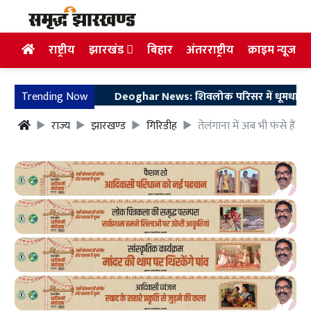
राष्ट्रीय
झारखंड
बिहार
अंतरराष्ट्रीय
क्राइम न्यूज
Trending Now
Deoghar News: शिवलोक परिसर में धूमधाम से मनाया 
राज्य
झारखण्ड
गिरिडीह
तेलंगाना में अब भी फंसे हैं ह