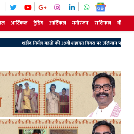
ेल
आर्टिकल
ट्रेंडिंग
आर्टिकल
मनोरंजन
राशिफल
वीडियो न
निर्मल महतो की 39वीं शहादत दिवस पर उलियान पहुंचे मुख्यमंत्री हेमंत सोरेन