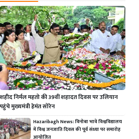
शहीद निर्मल महतो की 39वीं शहादत दिवस पर उलियान
पहुंचे मुख्यमंत्री हेमंत सोरेन
Hazaribagh News: विनोबा भावे विश्वविद्यालय
में विश्व जनजाति दिवस की पूर्व संध्या पर समारोह
आयोजित