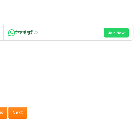
चैनल से जुड़ें 👉
Join Now
us
Next