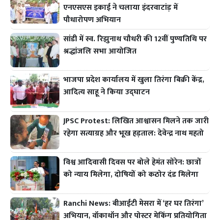
एनएसएस इकाई ने चलाया इंदरवाटांड़ में
पौधारोपण अभियान
सांडी में स्व. रिझुनाथ चौधरी की 12वीं पुण्यतिथि पर
श्रद्धांजलि सभा आयोजित
भाजपा प्रदेश कार्यालय में खुला तिरंगा बिक्री केंद्र,
आदित्य साहू ने किया उद्घाटन
JPSC Protest: लिखित आश्वासन मिलने तक जारी
रहेगा सत्याग्रह और भूख हड़ताल: देवेन्द्र नाथ महतो
विश्व आदिवासी दिवस पर बोले हेमंत सोरेन: छात्रों
को न्याय मिलेगा, दोषियों को कठोर दंड मिलेगा
Ranchi News: बीआईटी मेसरा में ‘हर घर तिरंगा’
अभियान, वॉकाथॉन और पोस्टर मेकिंग प्रतियोगिता