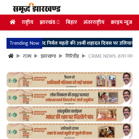
राष्ट्रीय
झारखंड
बिहार
अंतरराष्ट्रीय
क्राइम न्यूज
Trending Now
शहीद निर्मल महतो की 39वीं शहादत दिवस पर उलियान पहुंचे मुख्यमंत
राज्य
झारखण्ड
गिरिडीह
CRIME NEWS: हत्या मामले क