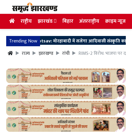
राष्ट्रीय
झारखंड
बिहार
अंतरराष्ट्रीय
क्राइम न्यूज
divasi Mahotsav: मोरहाबादी में सजेगा आदिवासी संस्कृति का भव्य मंच, वं
Trending Now
राज्य
झारखण्ड
रांची
RIMS-2 विरोध: भाजपा पर दलाल