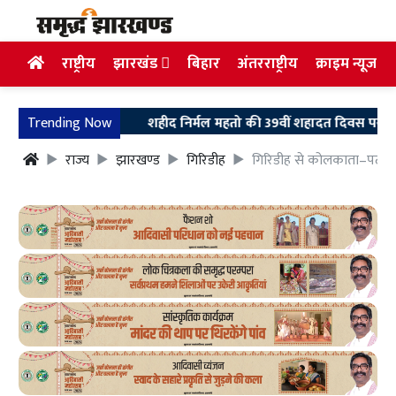
राष्ट्रीय
झारखंड
बिहार
अंतरराष्ट्रीय
क्राइम न्यूज
Trending Now
शहीद निर्मल महतो की 39वीं शहादत दिवस पर उलियान पहुंचे
राज्य
झारखण्ड
गिरिडीह
गिरिडीह से कोलकाता–पटना सम