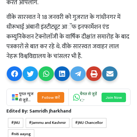
करते आपलोग.
वीके सारस्वत ने 18 जनवरी को गुजरात के गांधीनगर में
धीरूभाई अंबानी इंस्टीट्यूट आॅफ इनफार्मेशन एंड
कम्युनिकेशन टेक्नोलाॅजी के वार्षिक दीक्षांत समारोह के बाद
पत्रकारों से बात कर रहे थे. वीके सारस्वत जवाहर लाल
नेहरू विश्वविद्यालय के चांसलर भी हैं.
गूगल न्यूज
चैनल से जुड़ें
Follow करें
Join Now
से जुड़ें...
👉
Edited By:
Samridh Jharkhand
JNU
Jammu and Kashmir
JNU Chancellor
niti aayog