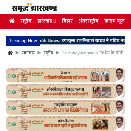
राष्ट्रीय
झारखंड
बिहार
अंतरराष्ट्रीय
क्राइम न्यूज
Trending Now
Giridih News: उपायुक्त रामनिवास यादव ने गांडेय नवोदय विद्
समाचार
राष्ट्रीय
#nirbhayaconvicts निर्भया के दोषी विनय 