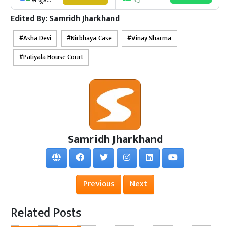
से जुड़ें...
👉
Edited By:
Samridh Jharkhand
Asha Devi
Nirbhaya Case
Vinay Sharma
Patiyala House Court
Samridh Jharkhand
Previous
Next
Related Posts