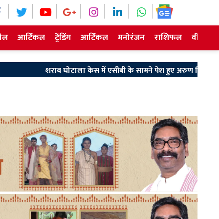
ेल
आर्टिकल
ट्रेंडिंग
आर्टिकल
मनोरंजन
राशिफल
वीडियो न
 घोटाला केस में एसीबी के सामने पेश हुए अरुण सिंह, घंटों हुई पूछताछ