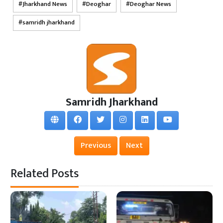
Jharkhand News
Deoghar
Deoghar News
samridh jharkhand
Samridh Jharkhand
Previous
Next
Related Posts