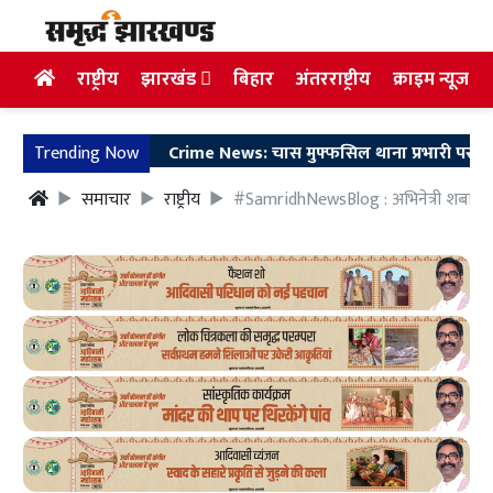
राष्ट्रीय
झारखंड
बिहार
अंतरराष्ट्रीय
क्राइम न्यूज
Trending Now
Crime News: चास मुफ्फसिल थाना प्रभारी पर हमला, आरोपी 2
समाचार
राष्ट्रीय
#SamridhNewsBlog : अभिनेत्री शबाना आजम