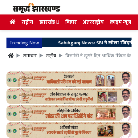
राष्ट्रीय
झारखंड
बिहार
अंतरराष्ट्रीय
क्राइम न्यूज
Trending Now
Sahibganj News: SBI ने खोला ‘जिंदगी का खाता’, स
समाचार
राष्ट्रीय
वित्तमंत्री ने दूसरे दिन आर्थिक पैकेज के त