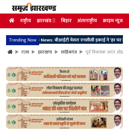
राष्ट्रीय
झारखंड
बिहार
अंतरराष्ट्रीय
क्राइम न्यूज
Trending Now
Ranchi News: बीआईटी मेसरा एनसीसी इकाई ने ‘हर घर तिरंगा’ अभि
राज्य
झारखण्ड
साहिबगंज
पूर्व विधायक अनंत ओझा क