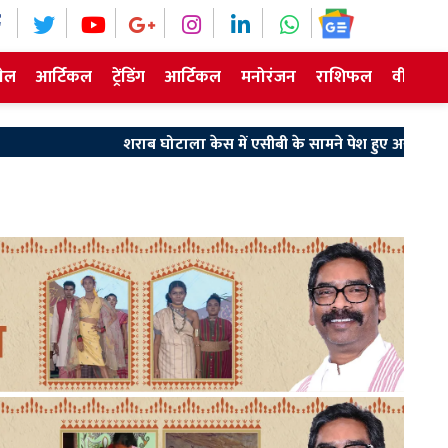
ेल
आर्टिकल
ट्रेंडिंग
आर्टिकल
मनोरंजन
राशिफल
वीडियो न
शराब घोटाला केस में एसीबी के सामने पेश हुए अरुण सिंह, घंटों हुई पूछताछ