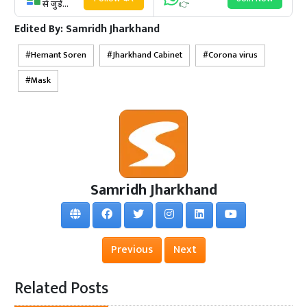
से जुड़ें...
👉
Edited By:
Samridh Jharkhand
Hemant Soren
Jharkhand Cabinet
Corona virus
Mask
Samridh Jharkhand
Previous
Next
Related Posts