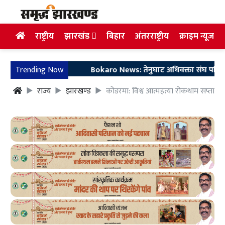
राष्ट्रीय
झारखंड
बिहार
अंतरराष्ट्रीय
क्राइम न्यूज
Trending Now
Bokaro News: तेनुघाट अधिवक्ता संघ परिसर में गुर
राज्य
झारखण्ड
कोडरमा: विश्व आत्महत्या रोकथाम सप्ताह 