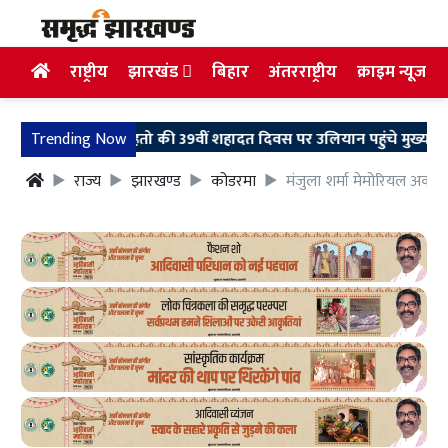
राष्ट्रीय
झारखंड
बिहार
अंतरराष्ट्रीय
क्राइम न्यूज
शहीद निर्मल महतो की 39वीं शहादत दिवस पर उलियान पहुंचे मुख्यमंत्री हेमंत सो
Trending Now
राज्य
झारखण्ड
कोडरमा
मंजुला शर्मा मेमोरियल अकादमी