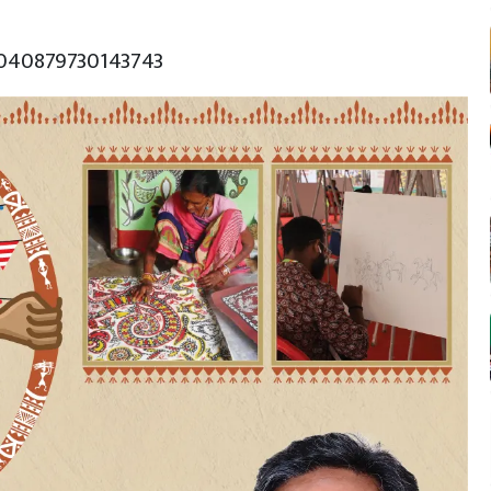
1040879730143743