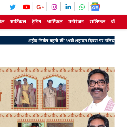
ेल
आर्टिकल
ट्रेंडिंग
आर्टिकल
मनोरंजन
राशिफल
वीडियो न
निर्मल महतो की 39वीं शहादत दिवस पर उलियान पहुंचे मुख्यमंत्री हेमंत सोरेन