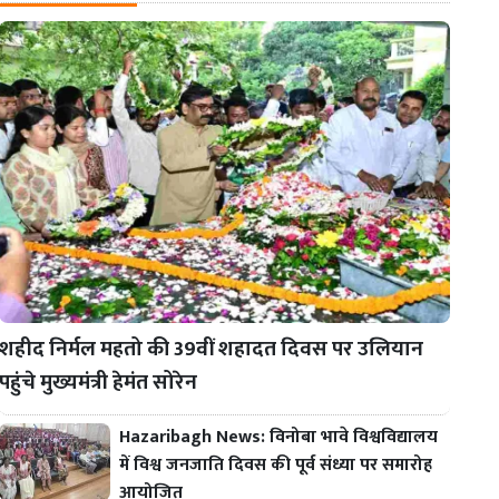
शहीद निर्मल महतो की 39वीं शहादत दिवस पर उलियान
पहुंचे मुख्यमंत्री हेमंत सोरेन
Hazaribagh News: विनोबा भावे विश्वविद्यालय
में विश्व जनजाति दिवस की पूर्व संध्या पर समारोह
आयोजित