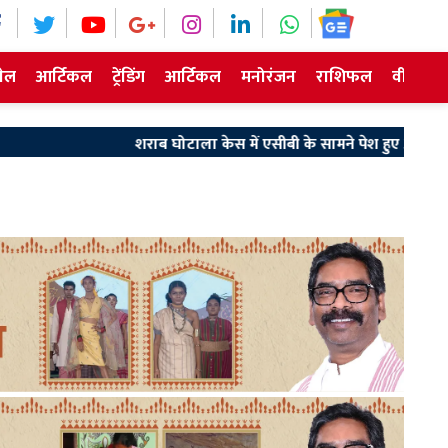
ेल
आर्टिकल
ट्रेंडिंग
आर्टिकल
मनोरंजन
राशिफल
वीडियो न
शराब घोटाला केस में एसीबी के सामने पेश हुए अरुण सिंह, घंटों हुई पूछता