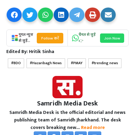
गूगल न्यूज
चैनल से जुड़ें
Follow करें
Join Now
से जुड़ें...
👉
Edited By:
Hritik Sinha
BDO
Hazaribagh News
PMAY
trending news
Samridh Media Desk
Samridh Media Desk is the official editorial and news
publishing team of Samridh Jharkhand. The desk
covers breaking new...
Read more