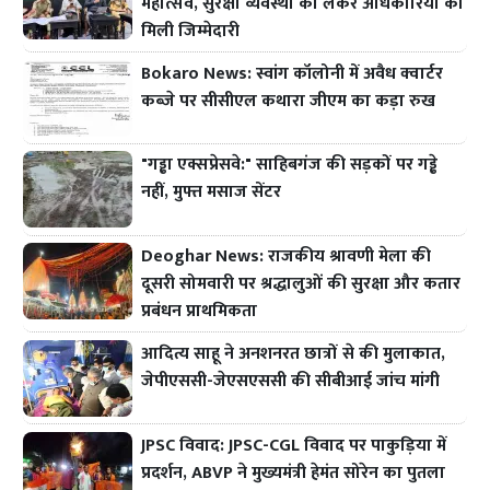
महोत्सव, सुरक्षा व्यवस्था को लेकर अधिकारियों को
मिली जिम्मेदारी
Bokaro News: स्वांग कॉलोनी में अवैध क्वार्टर
कब्जे पर सीसीएल कथारा जीएम का कड़ा रुख
"गड्ढा एक्सप्रेसवे:" साहिबगंज की सड़कों पर गड्ढे
नहीं, मुफ्त मसाज सेंटर
Deoghar News: राजकीय श्रावणी मेला की
दूसरी सोमवारी पर श्रद्धालुओं की सुरक्षा और कतार
प्रबंधन प्राथमिकता
आदित्य साहू ने अनशनरत छात्रों से की मुलाकात,
जेपीएससी-जेएसएससी की सीबीआई जांच मांगी
JPSC विवाद: JPSC-CGL विवाद पर पाकुड़िया में
प्रदर्शन, ABVP ने मुख्यमंत्री हेमंत सोरेन का पुतला