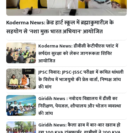
Koderma News: क्रेड हार्ट स्कूल में ब्रह्माकुमारीज़ के
सहयोग से 'नशा मुक्त भारत अभियान' आयोजित
Koderma News: डीवीसी केटीपीएस प्लांट में
सर्पदंश सुरक्षा को लेकर जागरूकता शिविर
आयोजित
JPSC विवाद: JPSC-JSSC परीक्षा में कथित धांधली
के विरोध में भाजयुमो की प्रेस वार्ता, निष्पक्ष जांच
की मांग
Giridih News : नवोदय विद्यालय में डीसी का
निरीक्षण, पेयजल, शौचालय और भोजन व्यवस्था
की जांच
Giridih News: कैला ढाब में बार-बार खराब हो
रहा 100 KVA ट्रांसफार्मर, ग्रामीणों ने 200 KVA