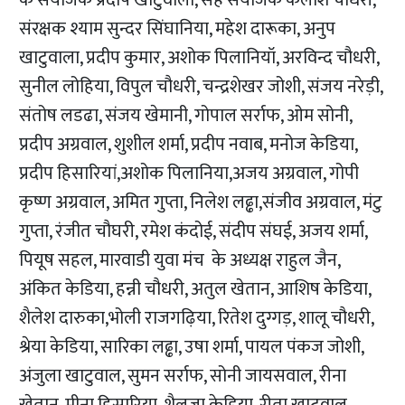
के संयोजक प्रदीप खाटुवाला, सह संयोजक कैलाश चौधरी,
संरक्षक श्याम सुन्दर सिंघानिया, महेश दारूका, अनुप
खाटुवाला, प्रदीप कुमार, अशोक पिलानियॉ, अरविन्द चौधरी,
सुनील लोहिया, विपुल चौधरी, चन्द्रशेखर जोशी, संजय नरेड़ी,
संतोष लडढा, संजय खेमानी, गोपाल सर्राफ, ओम सोनी,
प्रदीप अग्रवाल, शुशील शर्मा, प्रदीप नवाब, मनोज केडिया,
प्रदीप हिसारियां,अशोक पिलानिया,अजय अग्रवाल, गोपी
कृष्ण अग्रवाल, अमित गुप्ता, निलेश लढ्ढा,संजीव अग्रवाल, मंटु
गुप्ता, रंजीत चौघरी, रमेश कंदोई, संदीप संघई, अजय शर्मा,
पियूष सहल, मारवाडी युवा मंच के अध्यक्ष राहुल जैन,
अंकित केडिया, हन्नी चौधरी, अतुल खेतान, आशिष केडिया,
शैलेश दारुका,भोली राजगढ़िया, रितेश दुग्गड़, शालू चौधरी,
श्रेया केडिया, सारिका लढ्ढा, उषा शर्मा, पायल पंकज जोशी,
अंजुला खाटुवाल, सुमन सर्राफ, सोनी जायसवाल, रीना