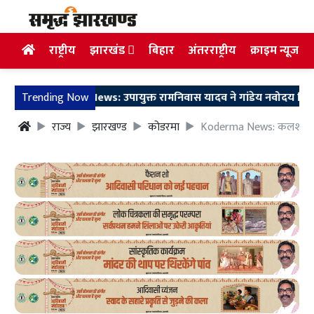
राष्ट्रीय
झारखंड
बिहार
अंतरराष्ट्रीय
क्राइम न्यूज
Giridih News: उपायुक्त रामनिवास यादव ने गांडेय नवोदय विद्यालय 
Trending Now
राज्य
झारखण्ड
कोडरमा
Koderma News: कलश यात्रा