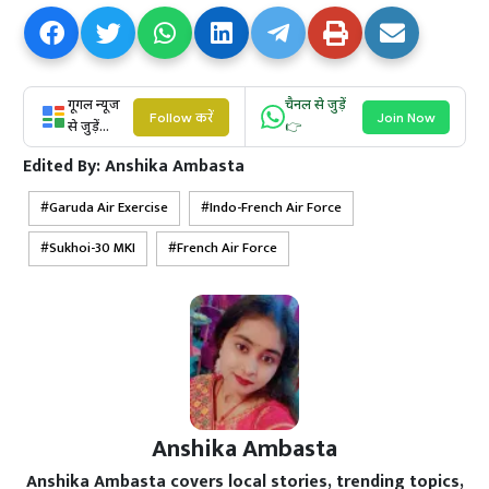
गूगल न्यूज
चैनल से जुड़ें
Follow करें
Join Now
से जुड़ें...
👉
Edited By:
Anshika Ambasta
Garuda Air Exercise
Indo-French Air Force
Sukhoi-30 MKI
French Air Force
Anshika Ambasta
Anshika Ambasta covers local stories, trending topics,