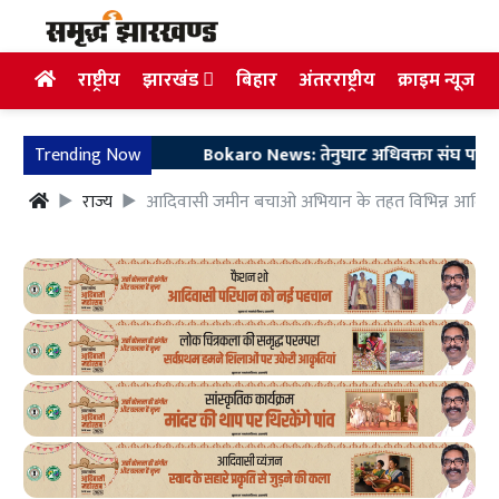
राष्ट्रीय
झारखंड
बिहार
अंतरराष्ट्रीय
क्राइम न्यूज
Trending Now
Bokaro News: तेनुघाट अधिवक्ता संघ परिसर में गुरु
राज्य
आदिवासी जमीन बचाओ अभियान के तहत विभिन्न आदिवास