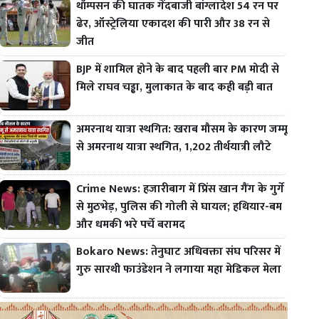
थॉम्पसन की घातक गेंदबाजी बांग्लादेश 54 रन पर
ढेर, ऑस्ट्रेलिया एकादश की पारी और 38 रन से
जीत
BJP में शामिल होने के बाद पहली बार PM मोदी से
मिले राघव चड्ढा, मुलाकात के बाद कही बड़ी बात
अमरनाथ यात्रा स्थगित: खराब मौसम के कारण जम्मू
से अमरनाथ यात्रा स्थगित, 1,202 तीर्थयात्री लौटे
Crime News: हजारीबाग में प्रिंस खान गैंग के गुर्गे
से मुठभेड़, पुलिस की गोली से घायल; हथियार-बम
और धमकी भरे पर्चे बरामद
Bokaro News: तेनुघाट अधिवक्ता संघ परिसर में
गुरु सारथी फाउंडेशन ने लगाया महा मेडिकल मेला