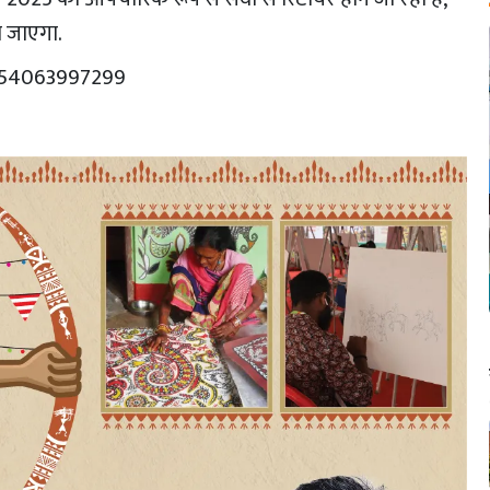
ो जाएगा.
054063997299