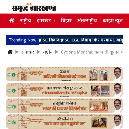
राष्ट्रीय
झारखंड
बिहार
अंतरराष्ट्रीय
क्राइम न्यूज
Trending Now
JPSC विवाद:JPSC-CGL विवाद फिर गरमाया, बाबूलाल मरांडी ने
समाचार
राष्ट्रीय
Cyclone Montha: चक्रवाती तूफ़ान मोंथा स