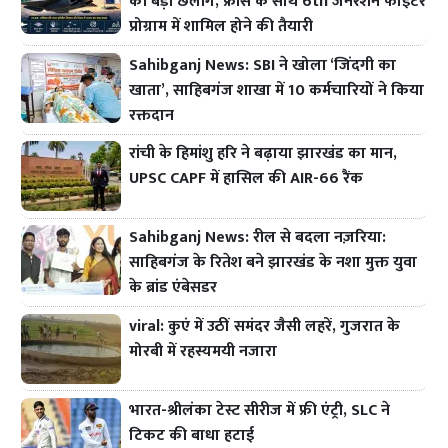
की बड़ी छलांग, फ्रांस के साथ 6th जेनरेशन फाइटर
प्रोग्राम में शामिल होने की तैयारी
Sahibganj News: SBI ने खोला ‘जिंदगी का
खाता’, साहिबगंज शाखा में 10 कर्मचारियों ने किया
रक्तदान
रांची के हिमांशु हरि ने बढ़ाया झारखंड का मान,
UPSC CAPF में हासिल की AIR-66 रैंक
Sahibganj News: रील से बदला नज़रिया:
साहिबगंज के रितेश बने झारखंड के नशा मुक्त युवा
के ब्रांड एंबेसडर
viral: कुएं में उठीं समंदर जैसी लहरें, गुजरात के
मोरबी में रहस्यमयी नजारा
भारत-श्रीलंका टेस्ट सीरीज में फ्री एंट्री, SLC ने
टिकट की बाधा हटाई