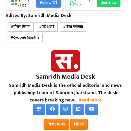
Follow करें
Join Now
से जुड़ें...
👉
Edited By:
Samridh Media Desk
मौसम विभाग
हाई अलर्ट
मोंथा चक्रवात
Cyclone Montha
Samridh Media Desk
Samridh Media Desk is the official editorial and news
publishing team of Samridh Jharkhand. The desk
covers breaking new...
Read more
Previous
Next