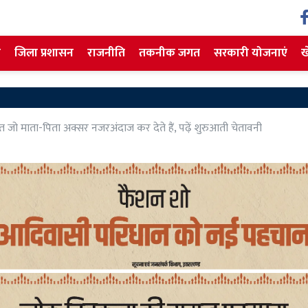
ज
जिला प्रशासन
राजनीति
तकनीक जगत
सरकारी योजनाएं
ख
JPS
जो माता-पिता अक्सर नजरअंदाज कर देते हैं, पढ़ें शुरुआती चेतावनी