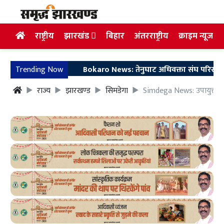
राष्ट्रीय
झारखंड
बिहार
अंतरराष्ट्रीय
क्राइम न्यूज
Trending Now
Bokaro News: तेनुघाट अधिवक्ता संघ परिसर में गुरु स
राज्य
झारखण्ड
सिमडेगा
Simdega News: उपायुक्त की