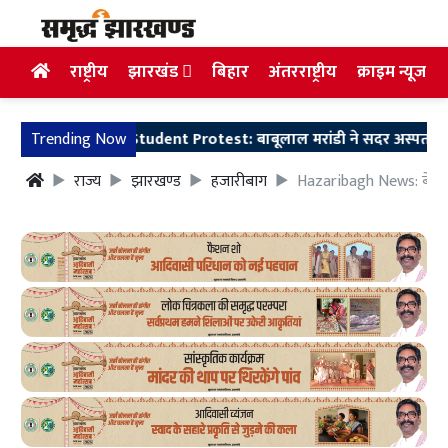
राष्ट्रीय
झारखंड
बिहार
अंतरराष्ट्रीय
क्राइम न्यूज
Trending Now
Student Protest: बाबूलाल मरांडी ने सदर अस्पताल पहुंच अनश
राज्य
झारखण्ड
हजारीबाग
Hazaribagh News: बेघर ह