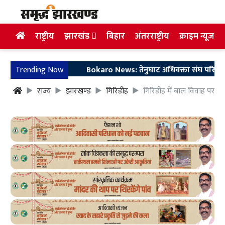
राष्ट्रीय
झारखंड
बिहार
अंतरराष्ट्रीय
क्राइम न्यूज
Trending Now
Bokaro News: तेनुघाट अधिवक्ता संघ परिसर में गुरु 
राज्य
झारखण्ड
गिरिडीह
गिरिडीह में बाल विवाह पर 