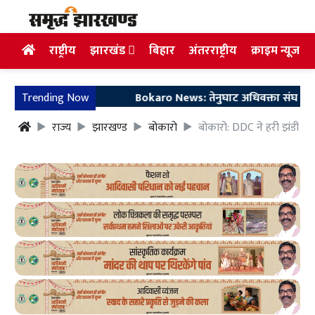
राष्ट्रीय
झारखंड
बिहार
अंतरराष्ट्रीय
क्राइम न्यूज
Trending Now
Bokaro News: तेनुघाट अधिवक्ता संघ परिसर में ग
राज्य
झारखण्ड
बोकारो
बोकारो: DDC ने हरी झंडी दि