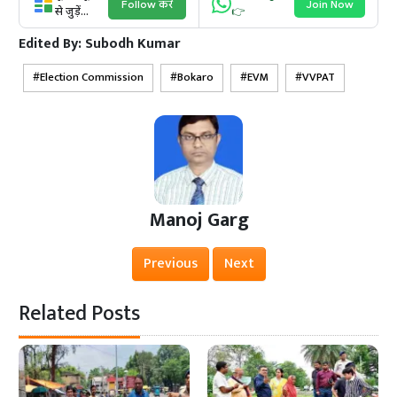
Follow करें
Join Now
से जुड़ें...
👉
Edited By:
Subodh Kumar
Election Commission
Bokaro
EVM
VVPAT
Manoj Garg
Previous
Next
Related Posts