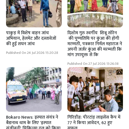
पाकुड़ में विशेष वाहन जांच
दिशोम गुरु स्वर्गीय शिबू सोरेन
अभियान, हेलमेट और दस्तावेजों
की पुण्यतिथि पर कुंआ की होगी
की हुई सघन जांच
मरम्मती, पत्रकार निर्मल महाराज ने
अपनी जर्जर कुंआ की मरम्मती कि
Published On 24 Jul 2026 15:20:28
मांग उपायुक्त से कि
Published On 27 Jul 2026 13:26:38
Bokaro News: इस्पात संयंत्र ने
गिरिडीह: पीरटांड़ लाइसेंस कैंप में
बैद्यनाथ धाम के लिए 'इस्पात
77 ने किया आवेदन, 62 हुए
संजीवनी' चिकित्सा दल को किया
सफल