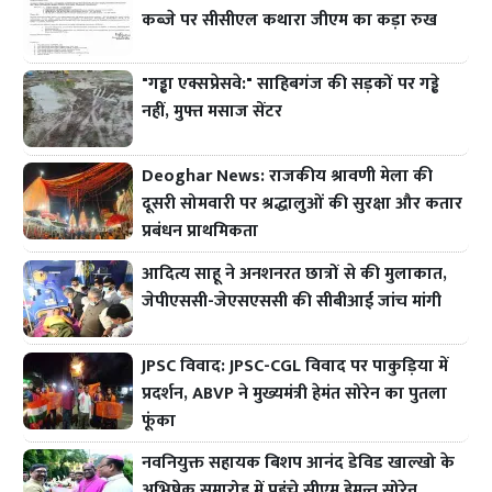
कब्जे पर सीसीएल कथारा जीएम का कड़ा रुख
"गड्ढा एक्सप्रेसवे:" साहिबगंज की सड़कों पर गड्ढे
नहीं, मुफ्त मसाज सेंटर
Deoghar News: राजकीय श्रावणी मेला की
दूसरी सोमवारी पर श्रद्धालुओं की सुरक्षा और कतार
प्रबंधन प्राथमिकता
आदित्य साहू ने अनशनरत छात्रों से की मुलाकात,
जेपीएससी-जेएसएससी की सीबीआई जांच मांगी
JPSC विवाद: JPSC-CGL विवाद पर पाकुड़िया में
प्रदर्शन, ABVP ने मुख्यमंत्री हेमंत सोरेन का पुतला
फूंका
नवनियुक्त सहायक बिशप आनंद डेविड खाल्खो के
अभिषेक समारोह में पहुंचे सीएम हेमन्त सोरेन