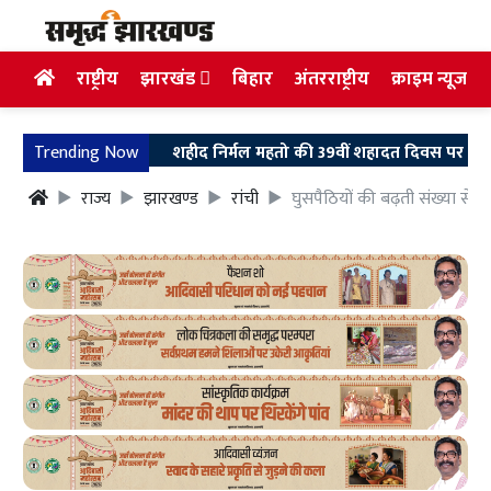
राष्ट्रीय
झारखंड
बिहार
अंतरराष्ट्रीय
क्राइम न्यूज
Trending Now
शहीद निर्मल महतो की 39वीं शहादत दिवस पर उलियान पहुंचे मुख
राज्य
झारखण्ड
रांची
घुसपैठियों की बढ़ती संख्या से 