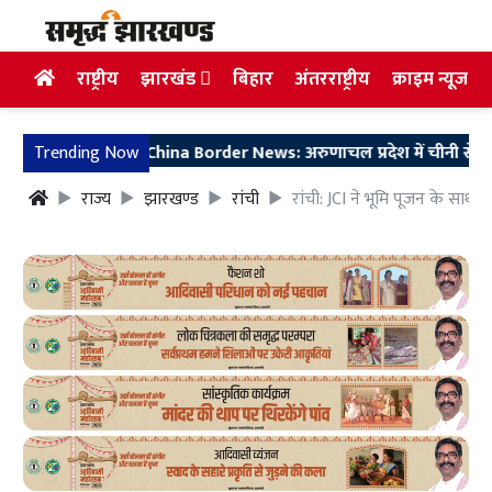
राष्ट्रीय
झारखंड
बिहार
अंतरराष्ट्रीय
क्राइम न्यूज
Trending Now
China Border News: अरुणाचल प्रदेश में चीनी सेना की घुसपैठ 
राज्य
झारखण्ड
रांची
रांची: JCI ने भूमि पूजन के साथ