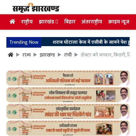
राष्ट्रीय
झारखंड
बिहार
अंतरराष्ट्रीय
क्राइम न्यूज
Trending Now
शराब घोटाला केस में एसीबी के सामने पेश हुए अरुण सिंह
राज्य
झारखण्ड
रांची
डॉक्टर बने भगवान, किडनी, लिवर