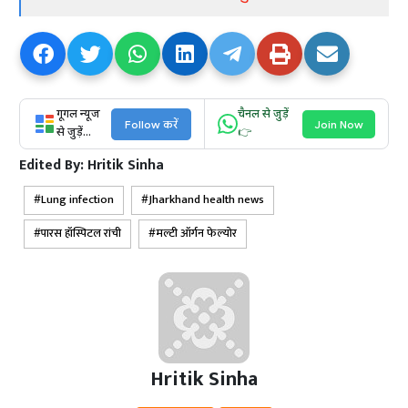
गूगल न्यूज
चैनल से जुड़ें
Follow करें
Join Now
से जुड़ें...
👉
Edited By:
Hritik Sinha
Lung infection
Jharkhand health news
पारस हॉस्पिटल रांची
मल्टी ऑर्गन फेल्योर
Hritik Sinha