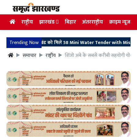
राष्ट्रीय
झारखंड
बिहार
अंतरराष्ट्रीय
क्राइम न्यूज
Trending Now
झारखंड को मिले 58 Mini Water Tender with Mist Technology
समाचार
राष्ट्रीय
शिंजो अबे के सबसे करीबी सहयोगी योशीहिदे 