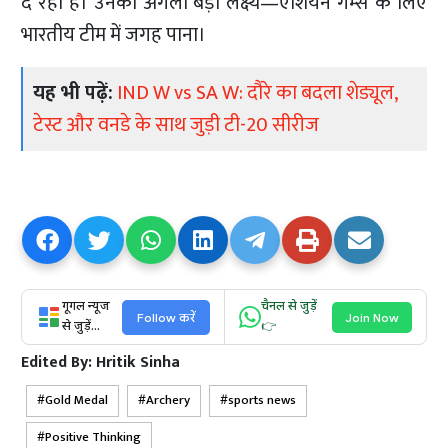
दे रही हैं। उनका अगला बड़ा लक्ष्य—एशियन गेम्स के लिए
भारतीय टीम में जगह पाना।
यह भी पढ़ें:
IND W vs SA W: दौरे का बदला शेड्यूल,
टेस्ट और वनडे के साथ जुड़ी टी-20 सीरीज
गूगल न्यूज
चैनल से जुड़ें
Follow करें
Join Now
से जुड़ें...
👉
Edited By:
Hritik Sinha
Gold Medal
Archery
sports news
Positive Thinking