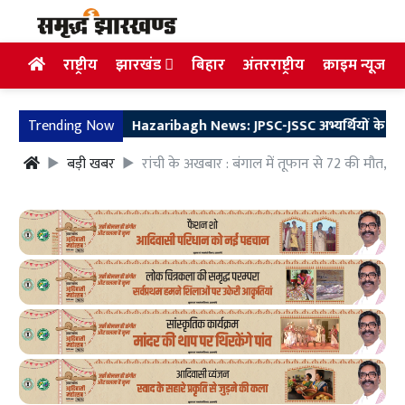
राष्ट्रीय
झारखंड
बिहार
अंतरराष्ट्रीय
क्राइम न्यूज
Trending Now
Hazaribagh News: JPSC-JSSC अभ्यर्थियों के हक के लिए व
बड़ी खबर
रांची के अखबार : बंगाल में तूफान से 72 की मौत, पी