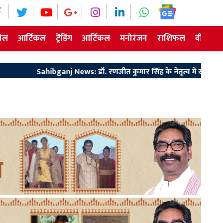
ेल
आर्टिकल
ट्रेंडिंग
आर्टिकल
मनोरंजन
राशिफल
वीडियो न
 News: डॉ. रणजीत कुमार सिंह के नेतृत्व में साहिबगंज कॉलेज को फिर अव्